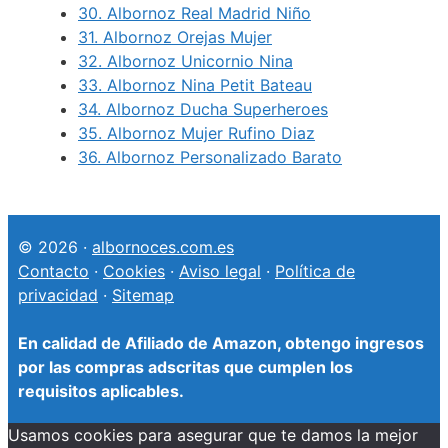
30.
Albornoz Real Madrid Niño
31.
Albornoz Orejas Mujer
32.
Albornoz Unicornio Nina
33.
Albornoz Nina Petit Bateau
34.
Albornoz Ducha Superheroes
35.
Albornoz Mujer Rufino Diaz
36.
Albornoz Personalizado Barato
© 2026 ·
albornoces.com.es
Contacto
·
Cookies
·
Aviso legal
·
Política de
privacidad
·
Sitemap
En calidad de Afiliado de Amazon, obtengo ingresos
por las compras adscritas que cumplen los
requisitos aplicables.
Usamos cookies para asegurar que te damos la mejor