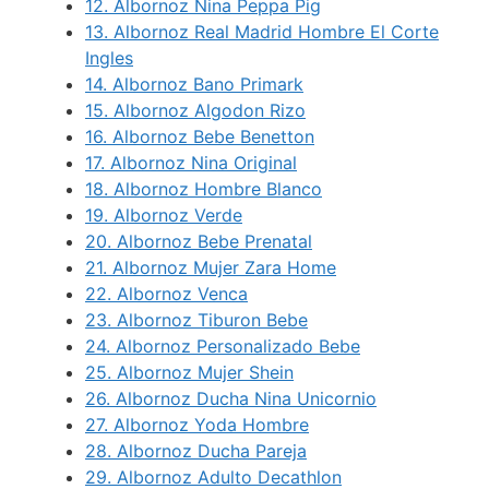
12.
Albornoz Nina Peppa Pig
13.
Albornoz Real Madrid Hombre El Corte
Ingles
14.
Albornoz Bano Primark
15.
Albornoz Algodon Rizo
16.
Albornoz Bebe Benetton
17.
Albornoz Nina Original
18.
Albornoz Hombre Blanco
19.
Albornoz Verde
20.
Albornoz Bebe Prenatal
21.
Albornoz Mujer Zara Home
22.
Albornoz Venca
23.
Albornoz Tiburon Bebe
24.
Albornoz Personalizado Bebe
25.
Albornoz Mujer Shein
26.
Albornoz Ducha Nina Unicornio
27.
Albornoz Yoda Hombre
28.
Albornoz Ducha Pareja
29.
Albornoz Adulto Decathlon