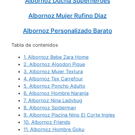
Albornoz Ducha Superheroes
Albornoz Mujer Rufino Diaz
Albornoz Personalizado Barato
Tabla de contenidos
1.
Albornoz Bebe Zara Home
2.
Albornoz Algodon Pique
3.
Albornoz Mujer Textura
4.
Albornoz Tex Carrefour
5.
Albornoz Poncho Adulto
6.
Albornoz Hombre Naranja
7.
Albornoz Nina Ladybug
8.
Albornoz Spiderman
9.
Albornoz Piscina Nino El Corte Ingles
10.
Albornoz Friends
11.
Albornoz Hombre Goku