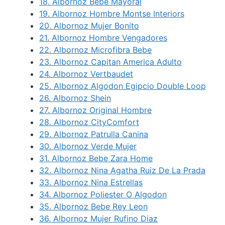
18.
Albornoz Bebe Mayoral
19.
Albornoz Hombre Montse Interiors
20.
Albornoz Mujer Bonito
21.
Albornoz Hombre Vengadores
22.
Albornoz Microfibra Bebe
23.
Albornoz Capitan America Adulto
24.
Albornoz Vertbaudet
25.
Albornoz Algodon Egipcio Double Loop
26.
Albornoz Shein
27.
Albornoz Original Hombre
28.
Albornoz CityComfort
29.
Albornoz Patrulla Canina
30.
Albornoz Verde Mujer
31.
Albornoz Bebe Zara Home
32.
Albornoz Nina Agatha Ruiz De La Prada
33.
Albornoz Nina Estrellas
34.
Albornoz Poliester O Algodon
35.
Albornoz Bebe Rey Leon
36.
Albornoz Mujer Rufino Diaz