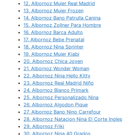
12.
Albornoz Mujer Real Madrid
13.
Albornoz Mujer Frozen
14.
Albornoz Bano Patrulla Canina
15.
Albornoz Zollner Para Hombre
16.
Albornoz Barca Adulto
17.
Albornoz Bebe Prenatal
18.
Albornoz Nina Sprinter
19.
Albornoz Mujer Kiabi
20.
Albornoz Chica Joven
21.
Albornoz Wonder Woman
22.
Albornoz Nina Hello Kitty
23.
Albornoz Real Madrid Niño
24.
Albornoz Blanco Primark
25.
Albornoz Personalizado Nina
26.
Albornoz Algodon Pique
27.
Albornoz Bano Nino Carrefour
28.
Albornoz Natacion Nina El Corte Ingles
29.
Albornoz Friki
30.
Albornoz Nina 40 Grados