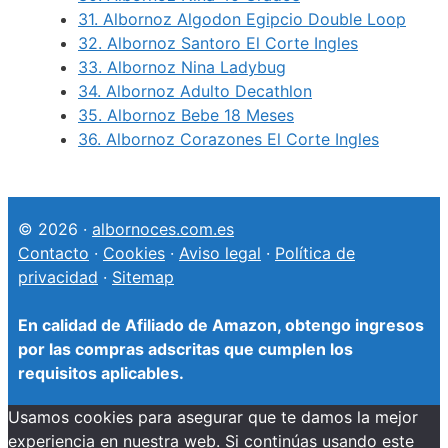
31.
Albornoz Algodon Egipcio Double Loop
32.
Albornoz Santoro El Corte Ingles
33.
Albornoz Nina Ladybug
34.
Albornoz Adulto Decathlon
35.
Albornoz Bebe 18 Meses
36.
Albornoz Corazones El Corte Ingles
© 2026 ·
albornoces.com.es
Contacto
·
Cookies
·
Aviso legal
·
Política de
privacidad
·
Sitemap
En calidad de Afiliado de Amazon, obtengo ingresos
por las compras adscritas que cumplen los
requisitos aplicables.
Usamos cookies para asegurar que te damos la mejor
experiencia en nuestra web. Si continúas usando este