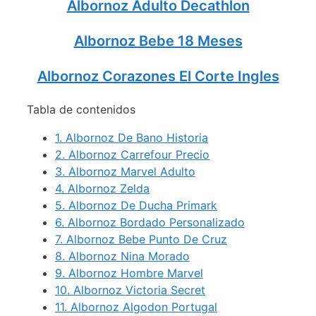
Albornoz Adulto Decathlon
Albornoz Bebe 18 Meses
Albornoz Corazones El Corte Ingles
Tabla de contenidos
1.
Albornoz De Bano Historia
2.
Albornoz Carrefour Precio
3.
Albornoz Marvel Adulto
4.
Albornoz Zelda
5.
Albornoz De Ducha Primark
6.
Albornoz Bordado Personalizado
7.
Albornoz Bebe Punto De Cruz
8.
Albornoz Nina Morado
9.
Albornoz Hombre Marvel
10.
Albornoz Victoria Secret
11.
Albornoz Algodon Portugal