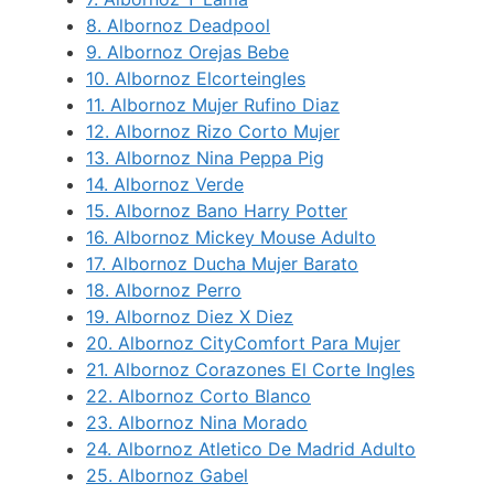
8.
Albornoz Deadpool
9.
Albornoz Orejas Bebe
10.
Albornoz Elcorteingles
11.
Albornoz Mujer Rufino Diaz
12.
Albornoz Rizo Corto Mujer
13.
Albornoz Nina Peppa Pig
14.
Albornoz Verde
15.
Albornoz Bano Harry Potter
16.
Albornoz Mickey Mouse Adulto
17.
Albornoz Ducha Mujer Barato
18.
Albornoz Perro
19.
Albornoz Diez X Diez
20.
Albornoz CityComfort Para Mujer
21.
Albornoz Corazones El Corte Ingles
22.
Albornoz Corto Blanco
23.
Albornoz Nina Morado
24.
Albornoz Atletico De Madrid Adulto
25.
Albornoz Gabel