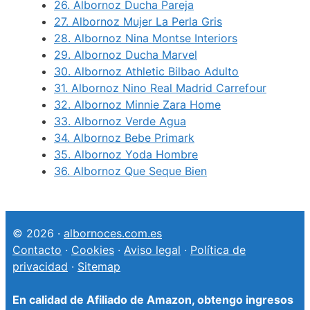
26.
Albornoz Ducha Pareja
27.
Albornoz Mujer La Perla Gris
28.
Albornoz Nina Montse Interiors
29.
Albornoz Ducha Marvel
30.
Albornoz Athletic Bilbao Adulto
31.
Albornoz Nino Real Madrid Carrefour
32.
Albornoz Minnie Zara Home
33.
Albornoz Verde Agua
34.
Albornoz Bebe Primark
35.
Albornoz Yoda Hombre
36.
Albornoz Que Seque Bien
© 2026 ·
albornoces.com.es
Contacto
·
Cookies
·
Aviso legal
·
Política de
privacidad
·
Sitemap
En calidad de Afiliado de Amazon, obtengo ingresos